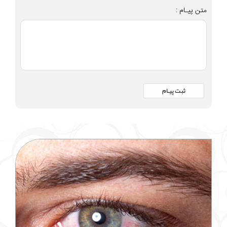
متن پیـام :