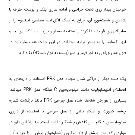
خوابیدن بیمار روی تخت جراحی و آماده سازی پلک و پوست اطراف با
بتادین و شستشوی آن، جراح به کمک الکل لایه سطحی اپیتلیوم را از
سایر لایههای قرنیه جدا کرده و بسته به مقدار و نوع عیب انکساری بیمار،
لیزر اگسایمر را به بستر قرنیه میتاباند. در این حالت هم بیمار باید در
طول عمل جراحی به نور قرمز یا سبز (بسته به نوع دستگاه) نگاه کند.
یک علت دیگر از فراگیر شدن مجدد عمل PRK استفاده از داروهای به
اصطلاح آنتیمتابولیت مانند میتومایسین C هنگام عمل PRK میباشد.
بسیاری از عوارض شناخته شده عمل جراحی PRK مانند بازگشت شماره
چشم، کدورت و اسکار ناشی از عمل جراحی با استفاده از داروی
میتومایسین هنگام عمل کاهش چشمگیر داشته است. معمولاً این دارو در
مواردی که عمق بیشتر از 75 میکرون (شمارههای بیش از 6 دیوپتر) از