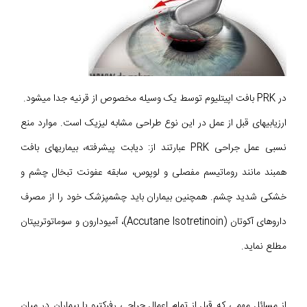
در PRK بافت اپیتلیوم توسط یک وسیله مخصوص از قرنیه جدا می‎شود.
ارزیابیهای قبل از عمل در این نوع طراحی مشابه لیزیک است. موارد منع
نسبی عمل جراحی PRK عبارتند از: دیابت پیشرفته، بیماریهای بافت
همبند مانند روماتیسم مفصلی و لوپوس، سابقه عفونت تبخال چشم و
خشکی شدید چشم. همچنین بیماران باید چشمپزشک خود را از مصرف
داروهای آکوتان (Accutane Isotretinoin)، آمیودارون و سوماتوتریپتان
مطلع نماید.
از مسائل مهمی که قبل از تمام اعمال جراحی رفرکتیو با بیماران در میان