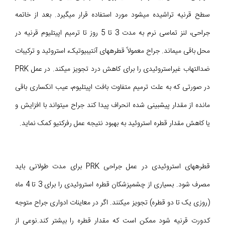
سطح قرنیه تراشیده می‎شود مورد استفاده قرار میگیرد. بعد از خاتمه
جراحی، لنز تماسی نرم به مدت 3 تا 5 روز تا ترمیم اپیتلیوم قرنیه در
محل باقی میماند. جراح معمولاً قطرههای آنتیبیوتیک، استروئید و ترکیبات
ضدالتهاب غیراستروئیدی را برای کاهش درد تجویز میکند. در عمل PRK
در صورتی که به علت ترمیم متفاوت بافت اپیتلیوم، عیب انکساری باقی
مانده از مقدار پیشبینی شده انحراف پیدا کند جراح میتواند با افزایش و
یا کاهش مقدار قطره استروئید به بهبود نتیجه عمل رفرکتیو کمک نماید.
قطرههای استروئیدی در عمل جراحی PRK برای مدت طولانی باید
مصرف شود. بسیاری از چشمپزشکان قطره استروئیدی را برای 3 تا 4 ماه
(روزی یک تا دو قطره) تجویز میکنند. اگر در معاینات ادواری جراح متوجه
کدورت قرنیه شود ممکن است که مقدار قطره را بیشتر کند.نوعی از