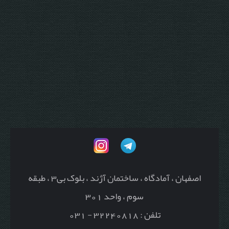
اصفهان ، آمادگاه ، ساختمان آژند ، بلوک بی3 ، طبقه
سوم ، واحد 301
تلفن : 32240818 - 031