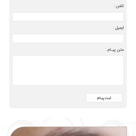
تلفن :
ایمیل :
متن پیـام :