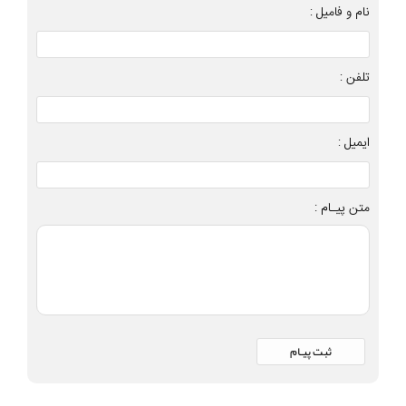
نام و فامیل :
تلفن :
ایمیل :
متن پیـام :