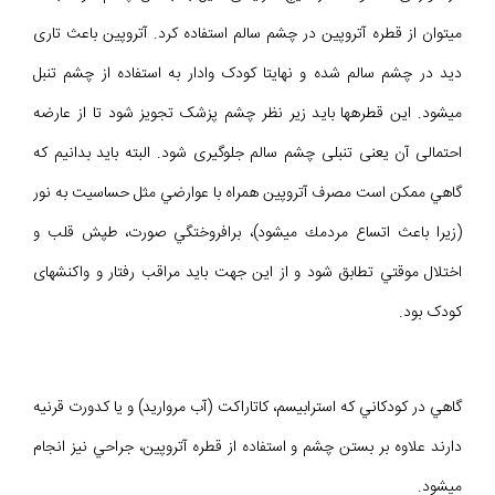
میتوان از قطره آتروپین در چشم سالم استفاده کرد. آتروپین باعث تاری
دید در چشم سالم شده و نهایتا کودک وادار به استفاده از چشم تنبل
می‎شود. این قطرهها باید زیر نظر چشم پزشک تجویز شود تا از عارضه
احتمالی آن یعنی تنبلی چشم سالم جلوگیری شود. البته بايد بدانيم كه
گاهي ممكن است مصرف آتروپين همراه با عوارضي مثل حساسيت به نور
(زيرا باعث اتساع مردمك ميشود)، برافروختگي صورت، طپش قلب و
اختلال موقتي تطابق شود و از اين جهت بايد مراقب رفتار و واکنشهای
کودک بود.
گاهي در كودكاني كه استرابيسم، كاتاراكت (آب مرواريد) و يا كدورت قرنيه
دارند علاوه بر بستن چشم و استفاده از قطره آتروپين، جراحي نيز انجام
ميشود.