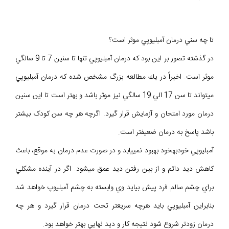
تا چه سني درمان آمبليوپي موثر است؟
در گذشته تصور بر اين بود كه درمان آمبليوپي تنها تا سنين 7 تا 9 سالگي
موثر است. اخيراً در يك مطالعه بزرگ مشخص شده كه درمان آمبليوپي
ميتواند تا سن 17 الي 19 سالگي نيز موثر باشد و بهتر است تا اين سنين
درمان مورد امتحان و آزمايش قرار گيرد. اگرچه هر چه سن کودک بیشتر
باشد پاسخ به درمان ضعیفتر است.
آمبليوپي خودبهخود بهبود نمييابد و در صورت عدم درمان به موقع، باعث
كاهش ديد دائم و از بين رفتن ديد عمق ميشود. اگر در آينده مشكلي
براي چشم سالم فرد پيش بيايد وي وابسته به چشم آمبليوپ خواهد شد
بنابراين آمبليوپي بايد هرچه سريعتر تحت درمان قرار گيرد و هر چه
درمان زودتر شروع شود نتيجه كار و ديد نهايي بهتر خواهد بود.