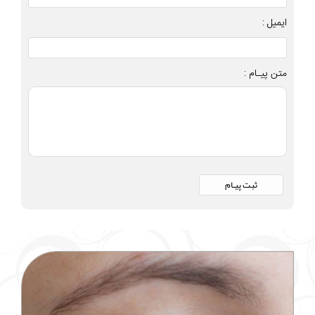
ایمیل :
متن پیـام :