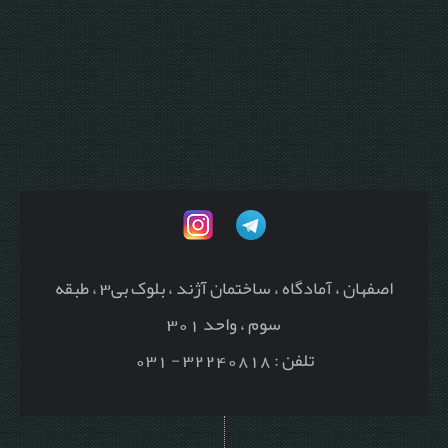
اصفهان ، آمادگاه ، ساختمان آژند ، بلوک بی3 ، طبقه
سوم ، واحد 301
تلفن : 32240818 - 031