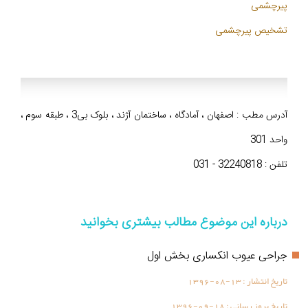
پیرچشمی
تشخیص پیرچشمی
آدرس مطب : اصفهان ، آمادگاه ، ساختمان آژند ، بلوک بی3 ، طبقه سوم ،
واحد 301
تلفن : 32240818 - 031
درباره این موضوع مطالب بیشتری بخوانید
جراحی عیوب انکساری بخش اول
تاریخ انتشار :
1396-08-13
تاریخ بروز رسانی :
1396-09-18