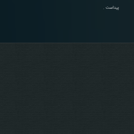
پیداست .