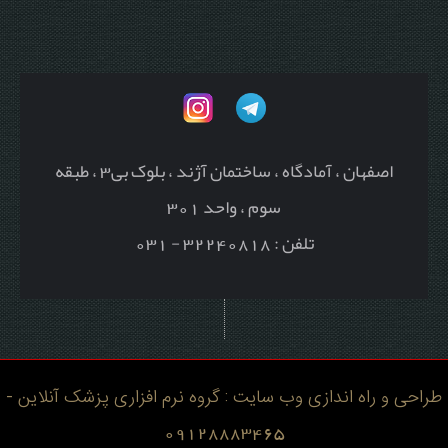
اصفهان ، آمادگاه ، ساختمان آژند ، بلوک بی3 ، طبقه
سوم ، واحد 301
تلفن : 32240818 - 031
طراحی و راه اندازی وب سایت : گروه نرم افزاری پزشک آنلاین -
09128883465